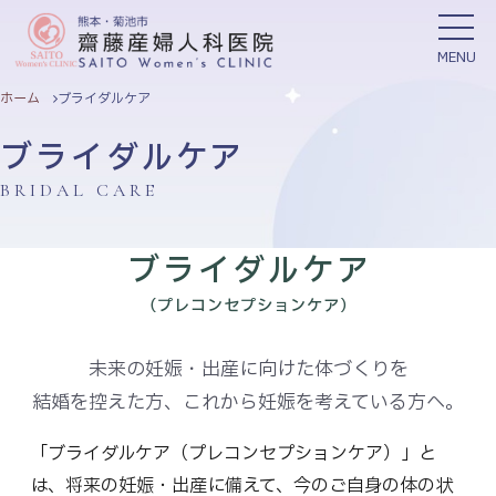
MENU
ホーム
ブライダルケア
ブライダルケア
0968-24-1177
BRIDAL CARE
ブライダルケア
ご挨拶
産科診療
（プレコンセプションケア）
婦人科診療
産後ケア
未来の妊娠・出産に向けた体づくりを
自由診療
美容プラン
結婚を控えた方、これから妊娠を考えている方へ。
入院案内
医院紹介
「ブライダルケア（プレコンセプションケア）」と
は、将来の妊娠・出産に備えて、
今のご自身の体の状