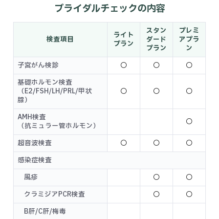
ブライダルチェックの内容
スタン
プレミ
ライト
検査項目
ダード
アプラ
プラン
プラン
ン
子宮がん検診
〇
〇
〇
基礎ホルモン検査
（E2/FSH/LH/PRL/甲状
〇
〇
〇
腺）
AMH検査
〇
（抗ミュラー管ホルモン）
超音波検査
〇
〇
〇
感染症検査
風疹
〇
〇
クラミジアPCR検査
〇
〇
B肝/C肝/梅毒